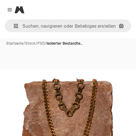
Magnific
Close menu
Nach B
Startseite
/
Stock
/
PSD
/
Isolierter Bestandte…