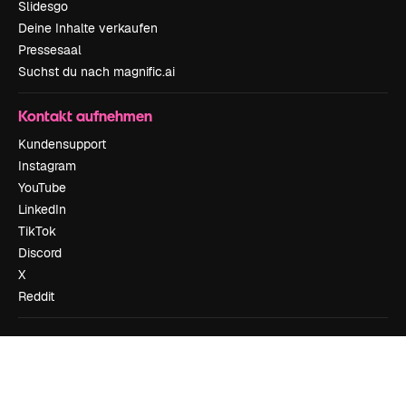
Slidesgo
Deine Inhalte verkaufen
Pressesaal
Suchst du nach magnific.ai
Kontakt aufnehmen
Kundensupport
Instagram
YouTube
LinkedIn
TikTok
Discord
X
Reddit
Copyright © 2010-
2026
Freepik Company S.L.U.
Alle Rechte vorbehalten
.