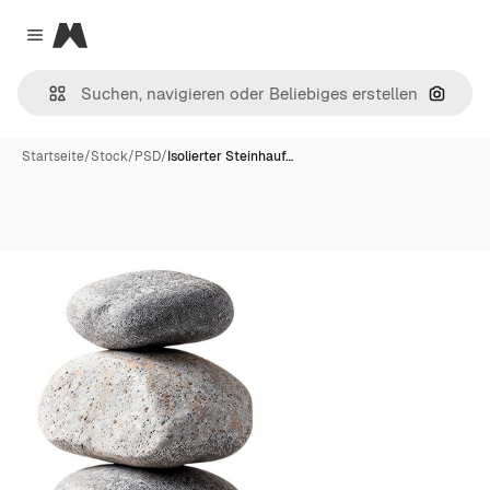
Magnific
Close menu
Nach B
Startseite
/
Stock
/
PSD
/
Isolierter Steinhauf…