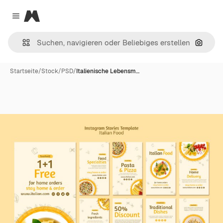
Magnific
Close menu
Nach B
Startseite
/
Stock
/
PSD
/
Italienische Lebensm…