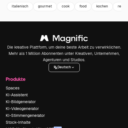
italienisch
gourmet
cook
food
kochen
resta
Die kreative Plattform, um deine beste Arbeit zu verwirklichen.
Mehr als 1 Million Abonnenten unter Kreativen, Unternehmen,
Agenturen und Studios.
Deutsch
Produkte
Spaces
KI-Assistent
KI-Bildgenerator
KI-Videogenerator
KI-Stimmengenerator
Stock-Inhalte