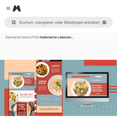
Magnific
Close menu
Nach B
Startseite
/
Stock
/
PSD
/
Italienische Lebensm…