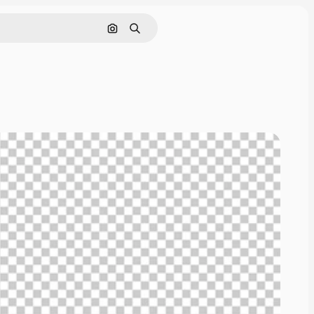
Nach Bild suchen
Suchen