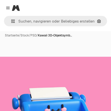
Magnific
Close menu
Nach B
Startseite
/
Stock
/
PSD
/
Kawaii 3D-Objektsymb…