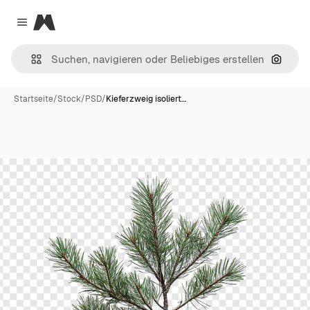
Magnific
Close menu
Nach B
Startseite
/
Stock
/
PSD
/
Kieferzweig isoliert…