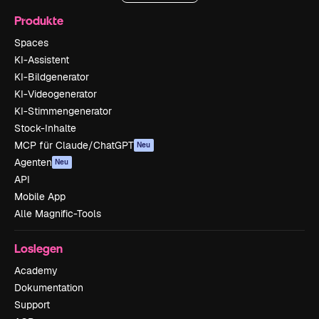
Produkte
Spaces
KI-Assistent
KI-Bildgenerator
KI-Videogenerator
KI-Stimmengenerator
Stock-Inhalte
MCP für Claude/ChatGPT
Neu
Agenten
Neu
API
Mobile App
Alle Magnific-Tools
Loslegen
Academy
Dokumentation
Support