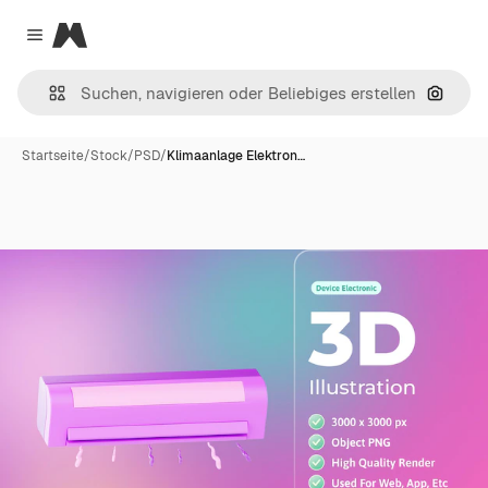
Magnific
Close menu
Nach B
Startseite
/
Stock
/
PSD
/
Klimaanlage Elektron…