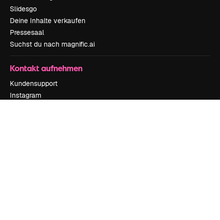
Slidesgo
Deine Inhalte verkaufen
Pressesaal
Suchst du nach magnific.ai
Kontakt aufnehmen
Kundensupport
Instagram
YouTube
LinkedIn
TikTok
Discord
X
Reddit
Copyright © 2010-
2026
Freepik Company S.L.U.
Alle Rechte vorbehalten
.