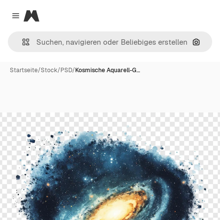
Magnific
Close menu
Nach B
Startseite
/
Stock
/
PSD
/
Kosmische Aquarell-G…