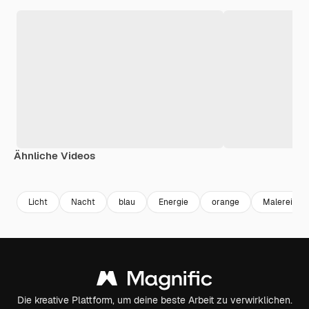
Ähnliche Videos
Premium
Premium
Generiert von KI
Licht
Nacht
blau
Energie
orange
Malerei
Die kreative Plattform, um deine beste Arbeit zu verwirklichen.