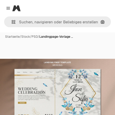
Magnific
Close menu
Nach B
Startseite
/
Stock
/
PSD
/
Landingpage-Vorlage …