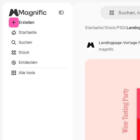
Erstellen
Startseite
/
Stock
/
PSD
/
Landin
Startseite
Suchen
Landingpage-Vorlage f
magnific
Stock
Entdecken
Alle tools