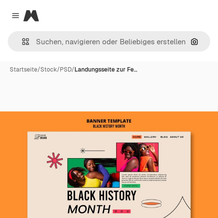
Magnific
Close menu
Nach B
Startseite
/
Stock
/
PSD
/
Landungsseite zur Fe…