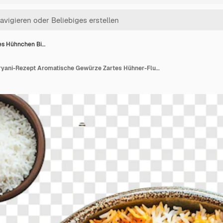
es Hühnchen Bi…
Leckeres Hühnchen Biryani-Rezept Aromatische Gewürze Zartes Hühner-Fluffy-Reis