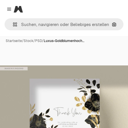
Magnific
Close menu
Nach B
Startseite
/
Stock
/
PSD
/
Luxus-Goldblumenhoch…