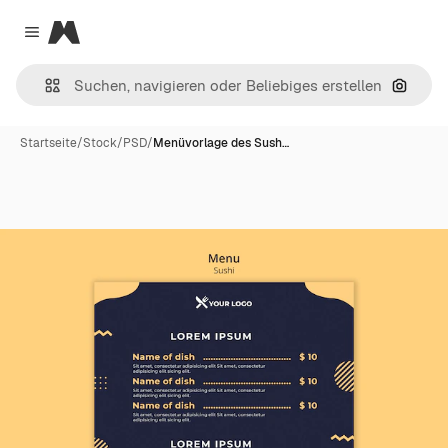
Magnific
Close menu
Nach B
Startseite
/
Stock
/
PSD
/
Menüvorlage des Sush…