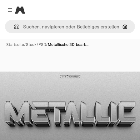
Magnific
Close menu
Nach B
Startseite
/
Stock
/
PSD
/
Metallische 3D-bearb…