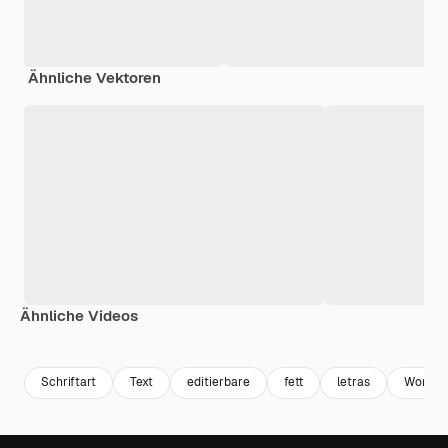
Ähnliche Vektoren
Ähnliche Videos
Premium
Premium
Premium
Premium
Schriftart
Text
editierbare
fett
letras
Wortku