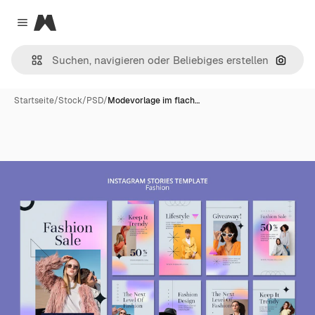
Magnific
Close menu
Nach B
Startseite
/
Stock
/
PSD
/
Modevorlage im flach…