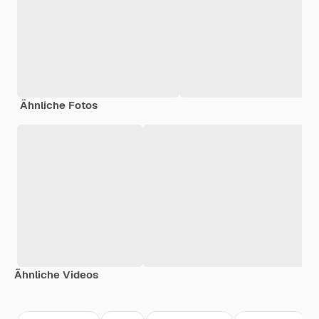
Ähnliche Fotos
Ähnliche Videos
Premium
Premium
Premium
Premium