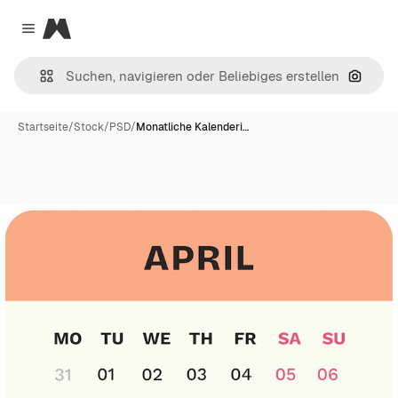
Magnific
Close menu
Nach B
Startseite
/
Stock
/
PSD
/
Monatliche Kalenderi…