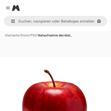
Magnific
Close menu
Nach B
Startseite
/
Stock
/
PSD
/
Nahaufnahme des köst…