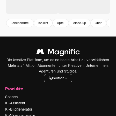
Lebensmittel
isoliert
Apfel
close-up
Obst
ess
Die kreative Plattform, um deine beste Arbeit zu verwirklichen.
Mehr als 1 Million Abonnenten unter Kreativen, Unternehmen,
Agenturen und Studios.
Deutsch
Produkte
Spaces
KI-Assistent
KI-Bildgenerator
KI-Videogenerator