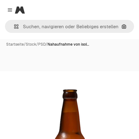
Magnific
Close menu
Nach B
Startseite
/
Stock
/
PSD
/
Nahaufnahme von isol…