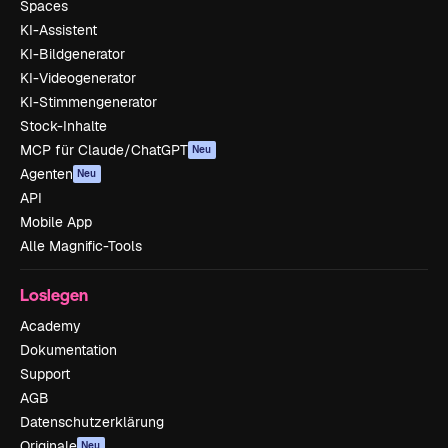
Spaces
KI-Assistent
KI-Bildgenerator
KI-Videogenerator
KI-Stimmengenerator
Stock-Inhalte
MCP für Claude/ChatGPT
Neu
Agenten
Neu
API
Mobile App
Alle Magnific-Tools
Loslegen
Academy
Dokumentation
Support
AGB
Datenschutzerklärung
Originale
Neu