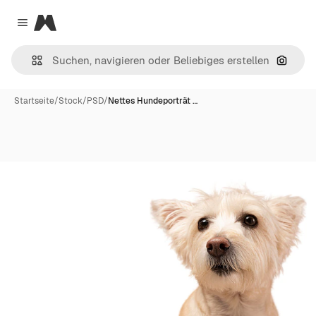
Magnific
Close menu
Nach B
Startseite
/
Stock
/
PSD
/
Nettes Hundeporträt …