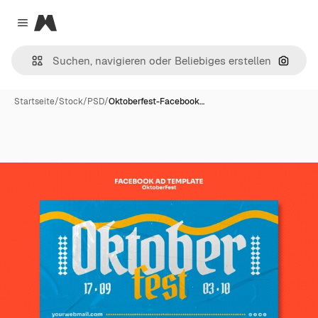
Magnific
Close menu
Nach B
Startseite
/
Stock
/
PSD
/
Oktoberfest-Facebook…