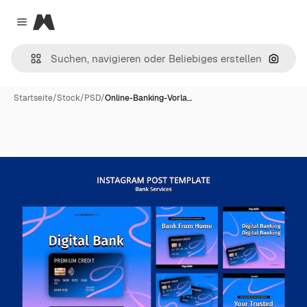
Magnific
Close menu
Nach B
Startseite
/
Stock
/
PSD
/
Online-Banking-Vorla…