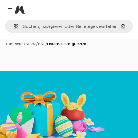
Magnific
Close menu
Nach B
Startseite
/
Stock
/
PSD
/
Ostern-Hintergrund m…