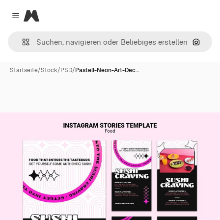
Magnific
Close menu
Nach B
Startseite
/
Stock
/
PSD
/
Pastell-Neon-Art-Dec…