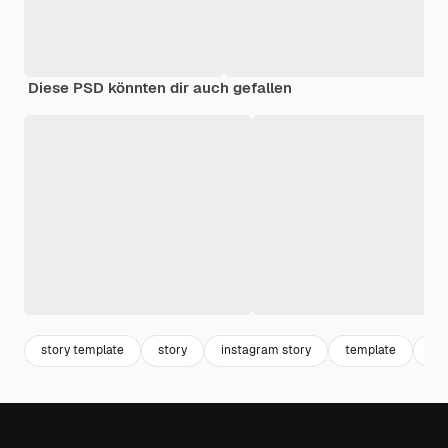
Diese PSD könnten dir auch gefallen
story template
story
instagram story
template
in