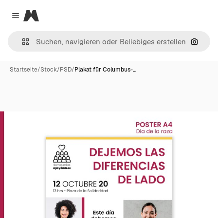
Magnific
Close menu
Nach B
Startseite
/
Stock
/
PSD
/
Plakat für Columbus-…