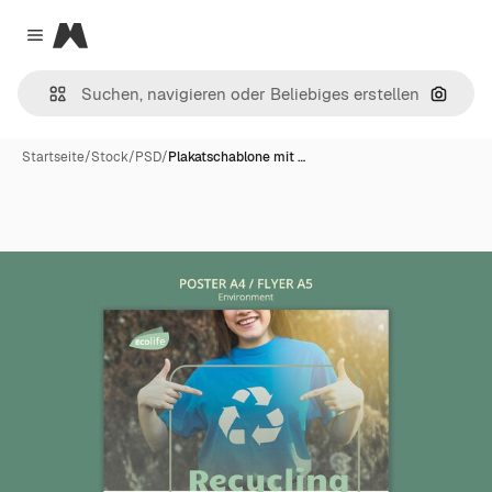
Magnific
Close menu
Nach B
Startseite
/
Stock
/
PSD
/
Plakatschablone mit …