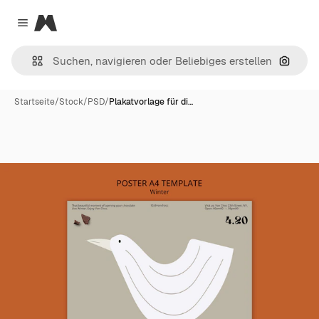
Magnific
Close menu
Nach B
Startseite
/
Stock
/
PSD
/
Plakatvorlage für di…