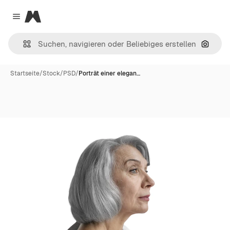
Magnific
Close menu
Nach B
Startseite
/
Stock
/
PSD
/
Porträt einer elegan…