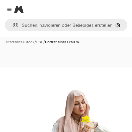
Magnific
Close menu
Nach B
Startseite
/
Stock
/
PSD
/
Porträt einer Frau m…