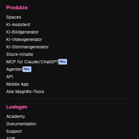
Produkte
Spaces
KI-Assistent
KI-Bildgenerator
KI-Videogenerator
KI-Stimmengenerator
Stock-Inhalte
MCP für Claude/ChatGPT
Neu
Agenten
Neu
API
Mobile App
Alle Magnific-Tools
Loslegen
Academy
Dokumentation
Support
AGB