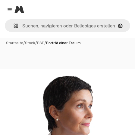
Magnific
Close menu
Nach B
Startseite
/
Stock
/
PSD
/
Porträt einer Frau m…