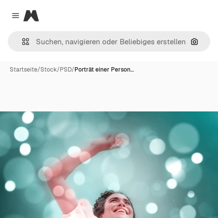
Magnific
Close menu
Nach B
Startseite
/
Stock
/
PSD
/
Porträt einer Person…