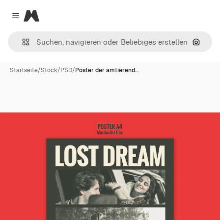
Magnific
Close menu
Nach B
Startseite
/
Stock
/
PSD
/
Poster der amtierend…