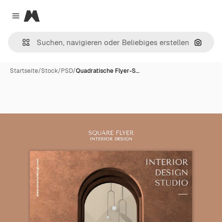
Magnific
Close menu
Nach B
Startseite
/
Stock
/
PSD
/
Quadratische Flyer-S…