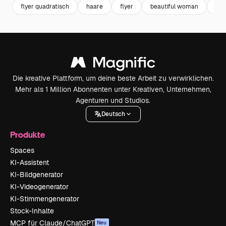
flyer quadratisch
haare
flyer
beautiful woman
fly
Die kreative Plattform, um deine beste Arbeit zu verwirklichen.
Mehr als 1 Million Abonnenten unter Kreativen, Unternehmen,
Agenturen und Studios.
Deutsch
Produkte
Spaces
KI-Assistent
KI-Bildgenerator
KI-Videogenerator
KI-Stimmengenerator
Stock-Inhalte
MCP für Claude/ChatGPT
Neu