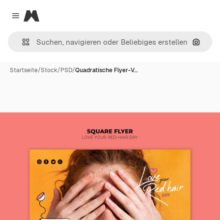
Magnific
Close menu
Nach B
Startseite
/
Stock
/
PSD
/
Quadratische Flyer-V…