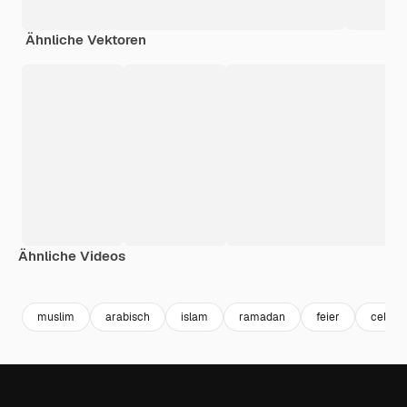
Ähnliche Vektoren
Ähnliche Videos
Premium
Premium
Premium
Premium
muslim
arabisch
islam
ramadan
feier
celebr