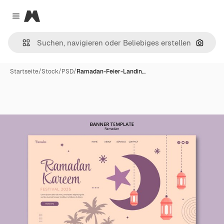
Magnific
Close menu
Nach B
Startseite
/
Stock
/
PSD
/
Ramadan-Feier-Landin…