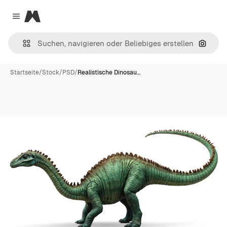
Magnific
Close menu
Nach B
Startseite
/
Stock
/
PSD
/
Realistische Dinosau…