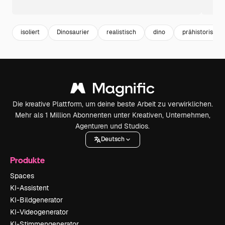
isoliert
Dinosaurier
realistisch
dino
prähistorisches
Die kreative Plattform, um deine beste Arbeit zu verwirklichen.
Mehr als 1 Million Abonnenten unter Kreativen, Unternehmen,
Agenturen und Studios.
Deutsch
Produkte
Spaces
KI-Assistent
KI-Bildgenerator
KI-Videogenerator
KI-Stimmengenerator