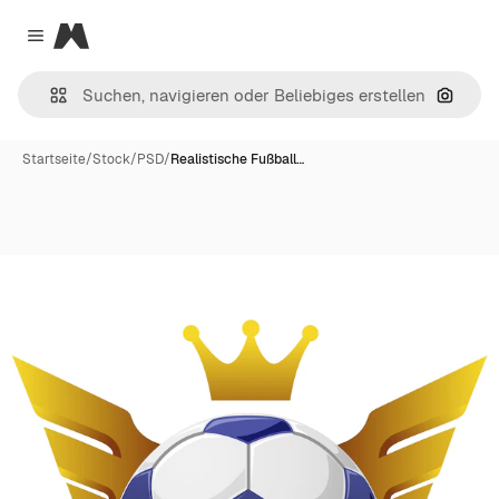
Magnific
Close menu
Nach B
Startseite
/
Stock
/
PSD
/
Realistische Fußball…