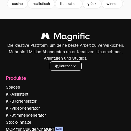
casino
realistisch
illustration
glück
winner
l
Die kreative Plattform, um deine beste Arbeit zu verwirklichen.
Mehr als 1 Million Abonnenten unter Kreativen, Unternehmen,
Agenturen und Studios.
Deutsch
Produkte
Spaces
KI-Assistent
KI-Bildgenerator
KI-Videogenerator
KI-Stimmengenerator
Stock-Inhalte
MCP für Claude/ChatGPT
Neu