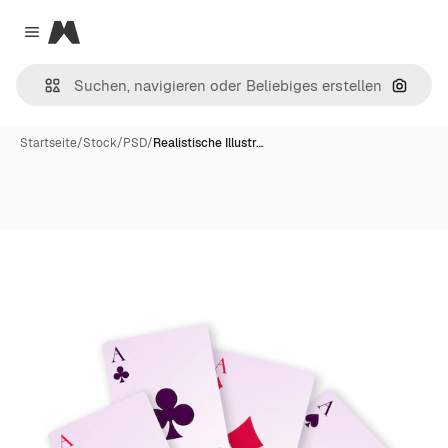
Magnific
Close menu
Nach B
Startseite
/
Stock
/
PSD
/
Realistische Illustr…