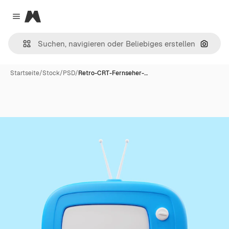
Magnific
Close menu
Nach B
Startseite
/
Stock
/
PSD
/
Retro-CRT-Fernseher-…