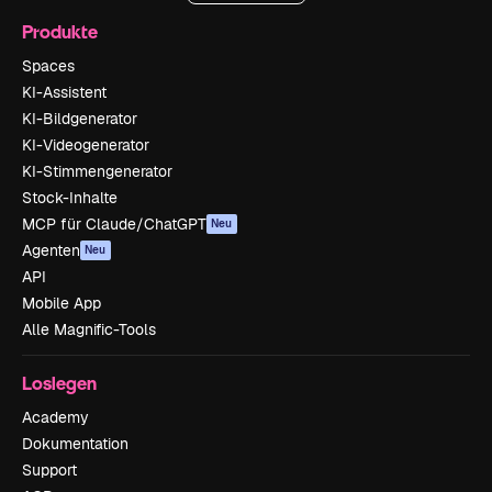
Produkte
Spaces
KI-Assistent
KI-Bildgenerator
KI-Videogenerator
KI-Stimmengenerator
Stock-Inhalte
MCP für Claude/ChatGPT
Neu
Agenten
Neu
API
Mobile App
Alle Magnific-Tools
Loslegen
Academy
Dokumentation
Support