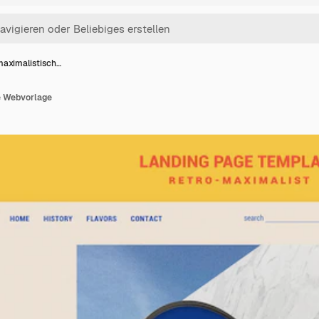
aximalistisch…
e Webvorlage