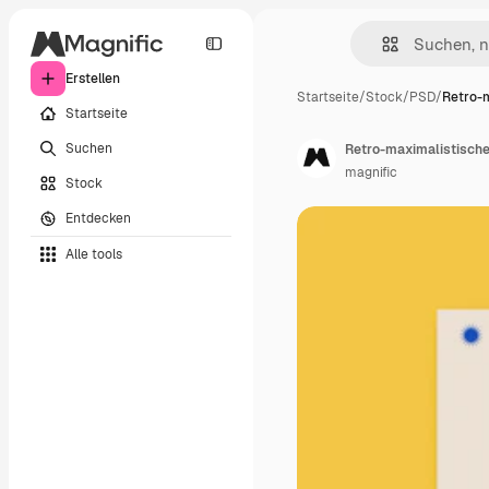
Erstellen
Startseite
/
Stock
/
PSD
/
Retro-m
Startseite
Suchen
Retro-maximalistisch
magnific
Stock
Entdecken
Alle tools