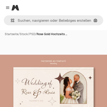
Magnific
Close menu
Nach B
Startseite
/
Stock
/
PSD
/
Rose Gold Hochzeits …