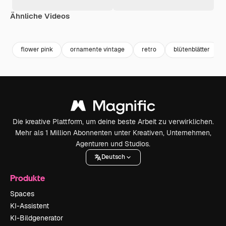
Ähnliche Videos
Premium
Premium
Premium
Premium
flower pink
ornamente vintage
retro
blütenblätter
Die kreative Plattform, um deine beste Arbeit zu verwirklichen.
Mehr als 1 Million Abonnenten unter Kreativen, Unternehmen,
Agenturen und Studios.
Deutsch
Produkte
Spaces
KI-Assistent
KI-Bildgenerator