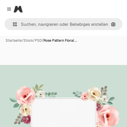
Magnific
Close menu
Nach B
Startseite
/
Stock
/
PSD
/
Rose Pattern Floral …