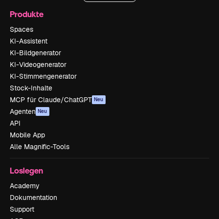
Produkte
Spaces
KI-Assistent
KI-Bildgenerator
KI-Videogenerator
KI-Stimmengenerator
Stock-Inhalte
MCP für Claude/ChatGPT
Neu
Agenten
Neu
API
Mobile App
Alle Magnific-Tools
Loslegen
Academy
Dokumentation
Support