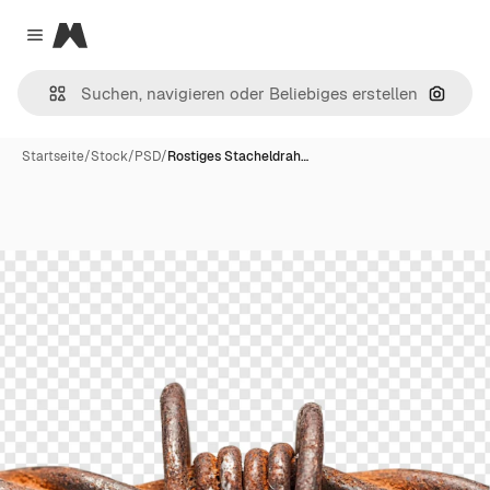
Magnific
Close menu
Nach B
Startseite
/
Stock
/
PSD
/
Rostiges Stacheldrah…