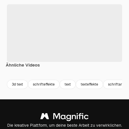
Ähnliche Videos
Premium
Premium
Premium
Premium
3d text
schrifteffekte
text
texteffekte
schriftarten
Die kreative Plattform, um deine beste Arbeit zu verwirklichen.