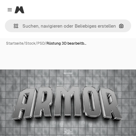
Magnific
Close menu
Nach B
Startseite
/
Stock
/
PSD
/
Rüstung 3D bearbeitb…