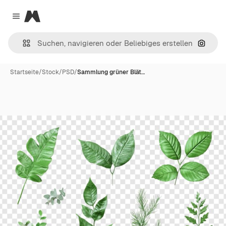
Magnific
Close menu
Nach B
Startseite
/
Stock
/
PSD
/
Sammlung grüner Blät…