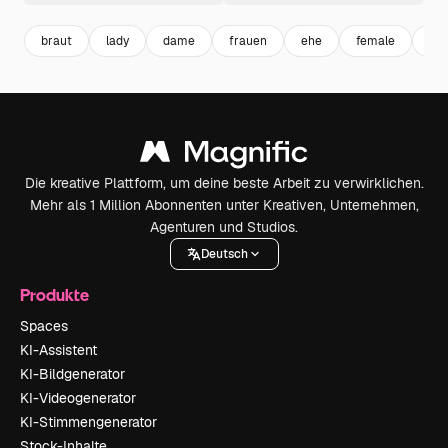
braut
lady
dame
frauen
ehe
female
wei
Die kreative Plattform, um deine beste Arbeit zu verwirklichen.
Mehr als 1 Million Abonnenten unter Kreativen, Unternehmen,
Agenturen und Studios.
Deutsch
Produkte
Spaces
KI-Assistent
KI-Bildgenerator
KI-Videogenerator
KI-Stimmengenerator
Stock-Inhalte