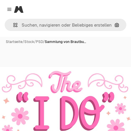
Magnific
Close menu
Nach B
Startseite
/
Stock
/
PSD
/
Sammlung von Brautbu…