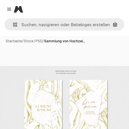
Magnific
Close menu
Nach B
Startseite
/
Stock
/
PSD
/
Sammlung von Hochzei…