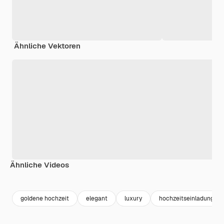
Ähnliche Vektoren
Ähnliche Videos
Premium
Premium
Premium
Premium
goldene hochzeit
elegant
luxury
hochzeitseinladung vo