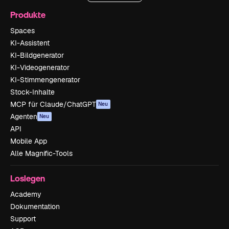
Produkte
Spaces
KI-Assistent
KI-Bildgenerator
KI-Videogenerator
KI-Stimmengenerator
Stock-Inhalte
MCP für Claude/ChatGPT
Neu
Agenten
Neu
API
Mobile App
Alle Magnific-Tools
Loslegen
Academy
Dokumentation
Support