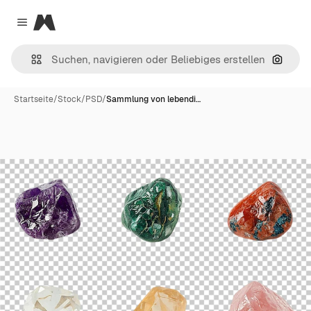
Magnific
Close menu
Nach B
Startseite
/
Stock
/
PSD
/
Sammlung von lebendi…