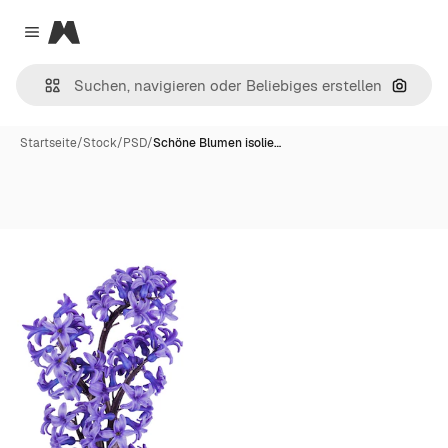
Magnific
Close menu
Nach B
Startseite
/
Stock
/
PSD
/
Schöne Blumen isolie…